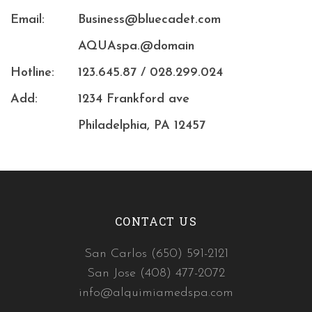
Email:
Business@bluecadet.com
AQUAspa.@domain
Hotline:
123.645.87 / 028.299.024
Add:
1234 Frankford ave
Philadelphia, PA 12457
CONTACT US
San Carlos (650) 591-2121
San Jose (408) 477-2072
info@alquimiamedspa.com