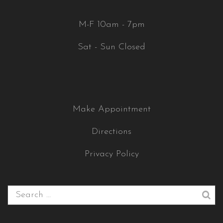
M-F 10am - 7pm
Sat - Sun Closed
Make Appointment
Directions
Privacy Policy